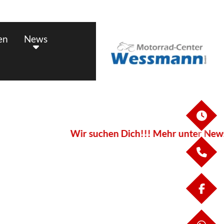
en
News
ÖF
Wir suchen Dich!!! Mehr unter News
KO
FA