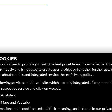
COOKIES
INKS
FINDEN SIE UN
ses cookies to provide you with the best possible surfing experience. This
ymously and is not used to create user profiles or for other further use. 
nternehmen
Facebook
on about cookies and integrated services here:
Privacy policy
eufahrzeuge
lowing services on this website, which are only integrated after your act
Google Maps
ebrauchtfahrzeuge
e respective service and click on Accept:
ervice
 Analytics
 Maps and Youtube
rmation on the cookies used and their meaning can be found in our privac