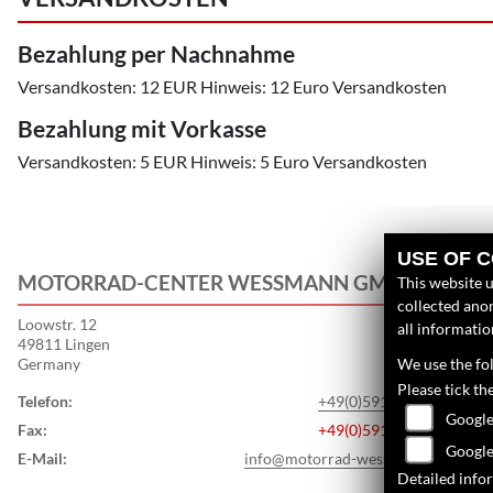
Bezahlung per Nachnahme
Versandkosten: 12 EUR Hinweis: 12 Euro Versandkosten
Bezahlung mit Vorkasse
Versandkosten: 5 EUR Hinweis: 5 Euro Versandkosten
USE OF 
MOTORRAD-CENTER WESSMANN GMBH
L
This website u
collected anon
Loowstr. 12
U
all informati
49811 Lingen
N
Germany
We use the fol
G
Please tick th
Telefon:
+49(0)591 / 54 106
S
Google
Fax:
+49(0)591 / 58 817
Google
E-Mail:
info@motorrad-wessmann.de
Detailed info