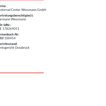
irma:
otorrad Center Wessmann GmbH
ertretungsberechtigte(r):
ermann Wessmann
St-IdNr.:
E 178269051
irmenbuch-Nr:
RB 100454
erichtsstand:
mtsgericht Osnabrück