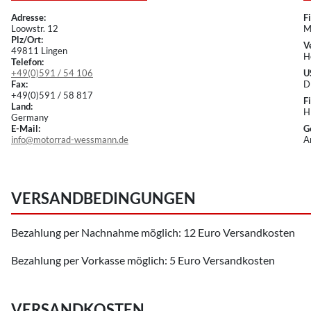
Adresse:
F
Loowstr. 12
M
Plz/Ort:
V
49811 Lingen
H
Telefon:
+49(0)591 / 54 106
U
Fax:
D
+49(0)591 / 58 817
F
Land:
H
Germany
E-Mail:
G
info@motorrad-wessmann.de
A
VERSANDBEDINGUNGEN
Bezahlung per Nachnahme möglich: 12 Euro Versandkosten
Bezahlung per Vorkasse möglich: 5 Euro Versandkosten
VERSANDKOSTEN