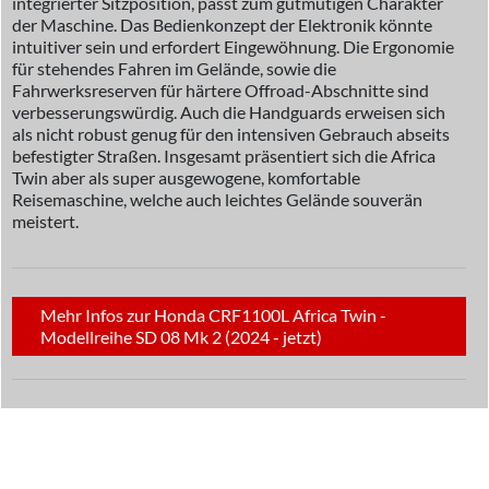
integrierter Sitzposition, passt zum gutmütigen Charakter
der Maschine. Das Bedienkonzept der Elektronik könnte
intuitiver sein und erfordert Eingewöhnung. Die Ergonomie
für stehendes Fahren im Gelände, sowie die
Fahrwerksreserven für härtere Offroad-Abschnitte sind
verbesserungswürdig. Auch die Handguards erweisen sich
als nicht robust genug für den intensiven Gebrauch abseits
befestigter Straßen. Insgesamt präsentiert sich die Africa
Twin aber als super ausgewogene, komfortable
Reisemaschine, welche auch leichtes Gelände souverän
meistert.
Mehr Infos zur Honda CRF1100L Africa Twin -
Modellreihe SD 08 Mk 2 (2024 - jetzt)