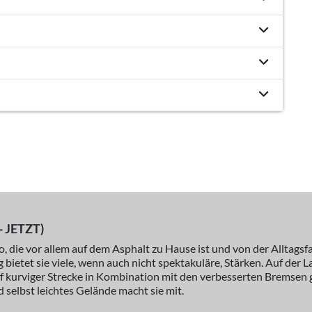
 JETZT)
 die vor allem auf dem Asphalt zu Hause ist und von der Alltagsfa
ig bietet sie viele, wenn auch nicht spektakuläre, Stärken. Auf der
uf kurviger Strecke in Kombination mit den verbesserten Bremsen 
selbst leichtes Gelände macht sie mit.