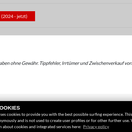
2024 - jetzt)
aben ohne Gewähr. Tippfehler, Irrtümer und Zwischenverkauf vor
COOKIES
INKS
FINDEN SIE UN
ses cookies to provide you with the best possible surfing experience. This
ymously and is not used to create user profiles or for other further use. 
nternehmen
Facebook
on about cookies and integrated services here:
Privacy policy