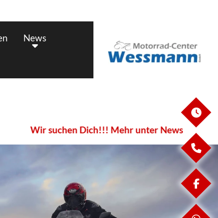
en
News
ÖF
ir suchen Dich!!! Mehr unter News
KO
FA