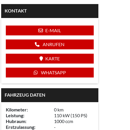
KONTAKT
E-MAIL
ANRUFEN
KARTE
WHATSAPP
FAHRZEUG DATEN
Kilometer:
0 km
Leistung:
110 kW (150 PS)
Hubraum:
1000 ccm
Erstzulassung:
-